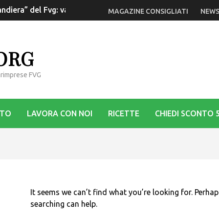
ndiera” del Fvg: va rilanciata la Dop
MAGAZINE CONSIGLIATI
NEWS
.ORG
Agrimprese FVG
STO
LAVORA CON NOI
RICETTE
CHIEDI SCONTO 
It seems we can’t find what you’re looking for. Perhap
searching can help.