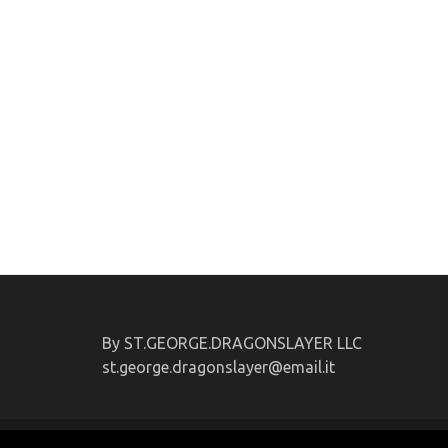
By ST.GEORGE.DRAGONSLAYER LLC
st.george.dragonslayer@email.it