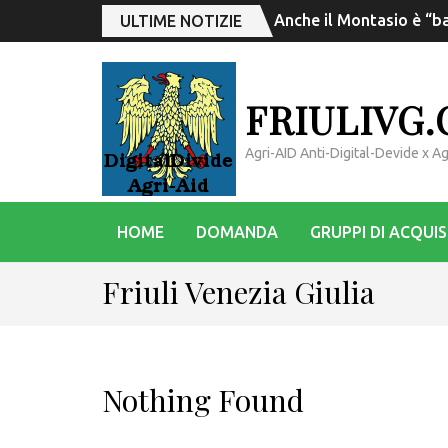
Anche il Montasio è “ba
ULTIME NOTIZIE
FRIULIVG
Agri-AID Anti-Digital-Devide x 
HOME
DOMANDA
GRUPPI DI ACQUI
Friuli Venezia Giulia
Nothing Found