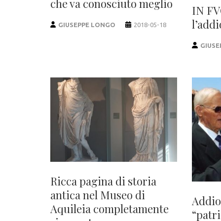
che va conosciuto meglio
IN FV
l’add
GIUSEPPE LONGO
2018-05-18
GIUSE
Ricca pagina di storia
antica nel Museo di
Addio
Aquileia completamente
“patr