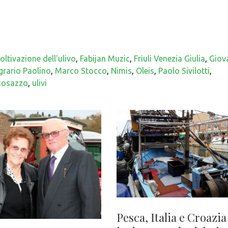
oltivazione dell'ulivo
,
Fabijan Muzic
,
Friuli Venezia Giulia
,
Giov
Agrario Paolino
,
Marco Stocco
,
Nimis
,
Oleis
,
Paolo Sivilotti
,
Rosazzo
,
ulivi
Pesca, Italia e Croazia