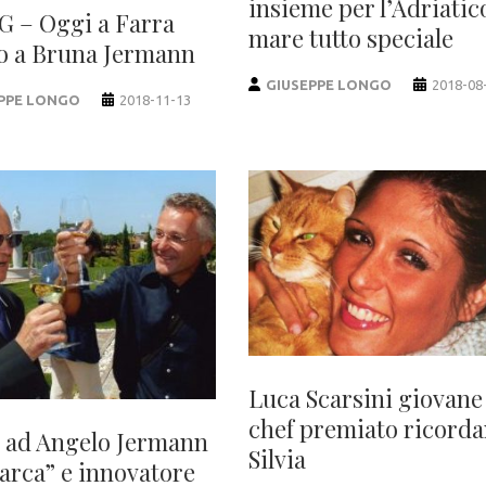
insieme per l’Adriatic
G – Oggi a Farra
mare tutto speciale
io a Bruna Jermann
GIUSEPPE LONGO
2018-08
PPE LONGO
2018-11-13
Luca Scarsini giovane
chef premiato ricord
 ad Angelo Jermann
Silvia
iarca” e innovatore