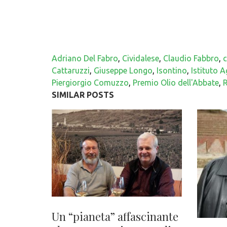
Adriano Del Fabro
,
Cividalese
,
Claudio Fabbro
,
c
Cattaruzzi
,
Giuseppe Longo
,
Isontino
,
Istituto 
Piergiorgio Comuzzo
,
Premio Olio dell'Abbate
,
SIMILAR POSTS
Un “pianeta” affascinante