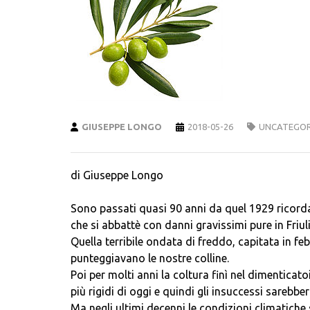
GIUSEPPE LONGO
2018-05-26
UNCATEGOR
di Giuseppe Longo
Sono passati quasi 90 anni da quel 1929 ricorda
che si abbattè con danni gravissimi pure in Friuli
Quella terribile ondata di freddo, capitata in feb
punteggiavano le nostre colline.
Poi per molti anni la coltura finì nel dimenticat
più rigidi di oggi e quindi gli insuccessi sarebb
Ma negli ultimi decenni le condizioni climatiche