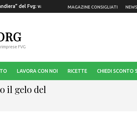
ndiera” del Fvg: va rilanciata la Dop
MAGAZINE CONSIGLIATI
NEWS
.ORG
Agrimprese FVG
STO
LAVORA CON NOI
RICETTE
CHIEDI SCONTO 
o il gelo del