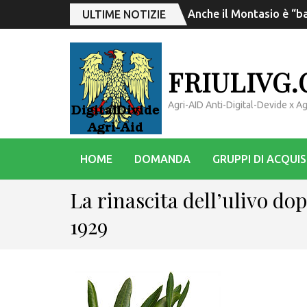
Anche il Montasio è “ba
ULTIME NOTIZIE
FRIULIVG
Agri-AID Anti-Digital-Devide x 
HOME
DOMANDA
GRUPPI DI ACQUI
La rinascita dell’ulivo dop
1929