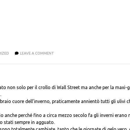
IZED
LEAVE A COMMENT
to non solo per il crollo di Wall Street ma anche per la maxi-g
.
braio cuore dell’inverno, praticamente annientò tutti gli ulivi c
oio anche perché fino a circa mezzo secolo fa gli inverni erano
ero stati sempre in agguato.
 sono totalmente cambiate, tanto che le giornate di gelo vero,