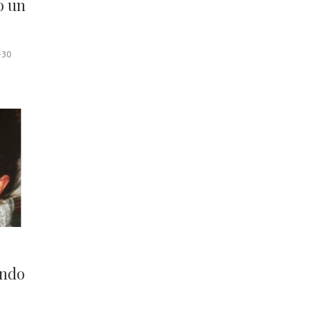
o un
-30
ando