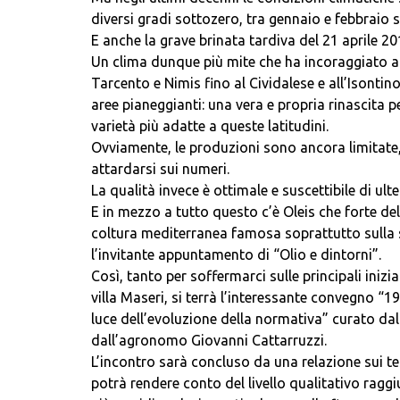
diversi gradi sottozero, tra gennaio e febbraio 
E anche la grave brinata tardiva del 21 aprile 2
Un clima dunque più mite che ha incoraggiato a ri
Tarcento e Nimis fino al Cividalese e all’Isontino
aree pianeggianti: una vera e propria rinascita p
varietà più adatte a queste latitudini.
Ovviamente, le produzioni sono ancora limitate, 
attardarsi sui numeri.
La qualità invece è ottimale e suscettibile di ul
E in mezzo a tutto questo c’è Oleis che forte del
coltura mediterranea famosa soprattutto sulla 
l’invitante appuntamento di “Olio e dintorni”.
Così, tanto per soffermarci sulle principali iniz
villa Maseri, si terrà l’interessante convegno “19
luce dell’evoluzione della normativa” curato da
dall’agronomo Giovanni Cattarruzzi.
L’incontro sarà concluso da una relazione sui test 
potrà rendere conto del livello qualitativo raggiu