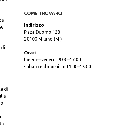
COME TROVARCI
da
Indirizzo
se
P.zza Duomo 123
i
20100 Milano (MI)
 di
Orari
lunedì—venerdì: 9:00–17:00
sabato e domenica: 11:00–15:00
ce di
alla
to
 si
sta