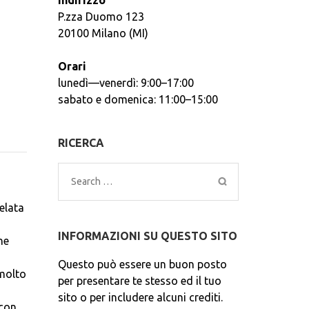
Indirizzo
P.zza Duomo 123
20100 Milano (MI)
Orari
lunedì—venerdì: 9:00–17:00
sabato e domenica: 11:00–15:00
RICERCA
Search
for:
elata
INFORMAZIONI SU QUESTO SITO
he
Questo può essere un buon posto
 molto
per presentare te stesso ed il tuo
sito o per includere alcuni crediti.
 con