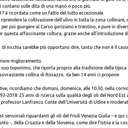
si contano sulle dita di una mano o poco più.
017 è ricordata come un fatto del tutto eccezionale.
prendere la coltivazione dell’ulivo in tutta la zona collinare, 
 per poi giungere al Carso goriziano e triestino, e pure in diver
er questa affascinante coltura, grazie anche all’introduzione d
di nicchia sarebbe più opportuno dire, tanto che non è il caso
teriore miglioramento.
 suo toponimo, che riporta proprio alla tradizione della tipica
sovrastante collina di Rosazzo, da ben 14 anni ci propone
iative, ricordiamo che domani, domenica, alle 10.30, nella corni
93-2018: 25 anni di ricerca sulla qualità degli oli del Nord Est 
l professor Lanfranco Conte dell’Università di Udine e modera
sensoriali riguardanti gli oli del Friuli Venezia Giulia – e qui ci
nto -, della Croazia e della Slovenia, come dire l’Istria e la co