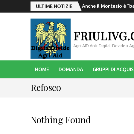
Anche il Montasio è “ba
ULTIME NOTIZIE
FRIULIVG
Agri-AID Anti-Digital-Devide x 
HOME
DOMANDA
GRUPPI DI ACQUI
Refosco
Nothing Found