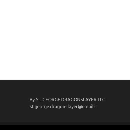
By ST.GEORGE.DRAGONSLAYER LLC
st.george.dragonslayer@email.it