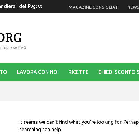
ndiera” del Fvg: va rilanciata la Dop
MAGAZINE CONSIGLIATI
NEWS
.ORG
Agrimprese FVG
STO
LAVORA CON NOI
RICETTE
CHIEDI SCONTO 
It seems we can’t find what you’re looking for. Perhap
searching can help.