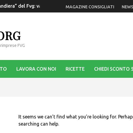
ndiera” del Fvg: va rilanciata la Dop
MAGAZINE CONSIGLIATI
NEWS
.ORG
Agrimprese FVG
STO
LAVORA CON NOI
RICETTE
CHIEDI SCONTO 
It seems we can’t find what you’re looking for. Perhap
searching can help.