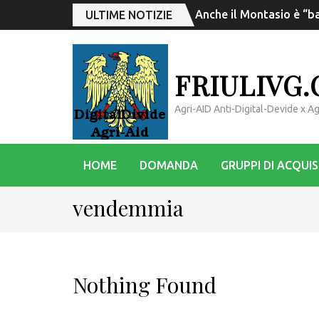
Anche il Montasio è “ba
ULTIME NOTIZIE
FRIULIVG
Agri-AID Anti-Digital-Devide x 
HOME
DOMANDA
GRUPPI DI ACQUI
vendemmia
Nothing Found