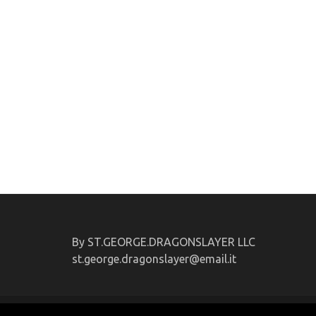
By ST.GEORGE.DRAGONSLAYER LLC
st.george.dragonslayer@email.it