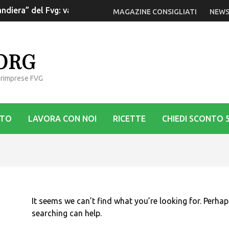
ndiera” del Fvg: va rilanciata la Dop
MAGAZINE CONSIGLIATI
NEWS
.ORG
Agrimprese FVG
STO
LAVORA CON NOI
RICETTE
CHIEDI SCONTO 
It seems we can’t find what you’re looking for. Perhap
searching can help.