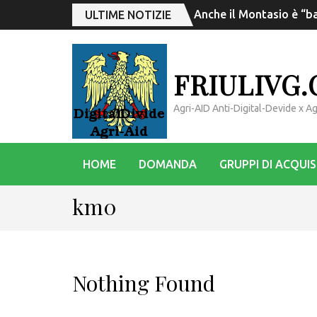
Anche il Montasio è “ba
ULTIME NOTIZIE
FRIULIVG
Agri-AID Anti-Digital-Devide x 
HOME
DOMANDA
GRUPPI DI ACQUI
km0
Nothing Found